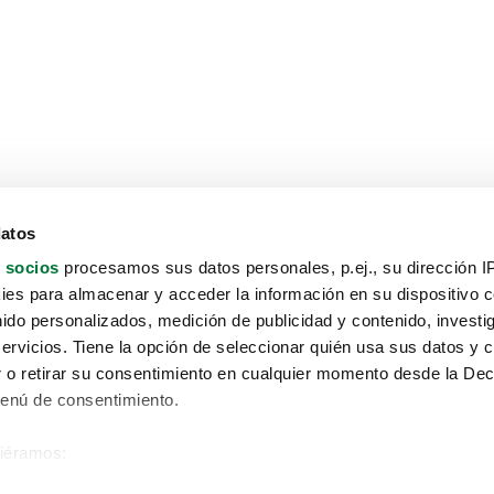
datos
 socios
procesamos sus datos personales, p.ej., su dirección I
es para almacenar y acceder la información en su dispositivo co
nido personalizados, medición de publicidad y contenido, investi
servicios. Tiene la opción de seleccionar quién usa sus datos y 
 o retirar su consentimiento en cualquier momento desde la Dec
Menú de consentimiento.
siéramos:
Aviso protección de datos
 sobre su ubicación geográfica que puede tener una precisión de