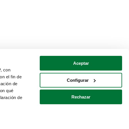
Aceptar
P, con
n el fin de
Configurar
gación de
con qué
Rechazar
laración de
Política de cookies
Contacto
 varios metros