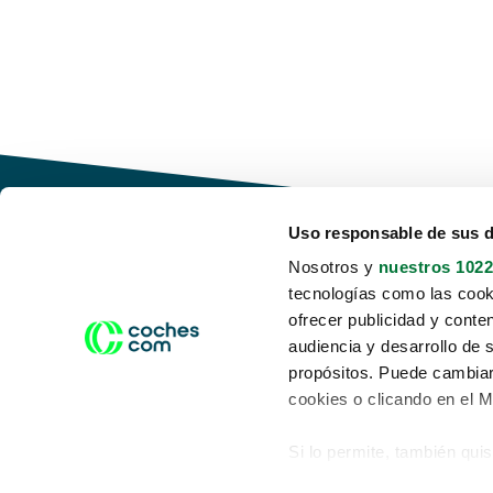
Uso responsable de sus 
Nosotros y
nuestros 1022
tecnologías como las cooki
Conduce tu futuro,
ofrecer publicidad y conte
desata tu movilidad
audiencia y desarrollo de 
propósitos. Puede cambiar
cookies o clicando en el 
Si lo permite, también qui
Acerca de nosotros
Aviso legal
Recopilar información