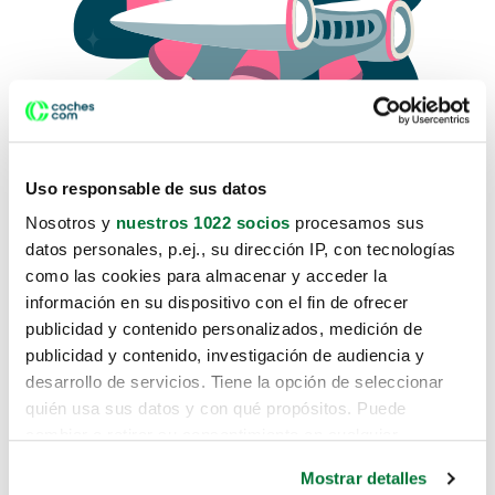
Uso responsable de sus datos
Nosotros y
nuestros 1022 socios
procesamos sus
datos personales, p.ej., su dirección IP, con tecnologías
como las cookies para almacenar y acceder la
Lo sentimos, no sabemos como
información en su dispositivo con el fin de ofrecer
te hemos traido hasta aquí.
publicidad y contenido personalizados, medición de
publicidad y contenido, investigación de audiencia y
desarrollo de servicios. Tiene la opción de seleccionar
Pero puedes encontrar el coche que estás
quién usa sus datos y con qué propósitos. Puede
buscando en alguno de estos enlaces:
cambiar o retirar su consentimiento en cualquier
momento desde la Declaración de cookies o clicando en
Coches nuevos
Mostrar detalles
el Menú de consentimiento.