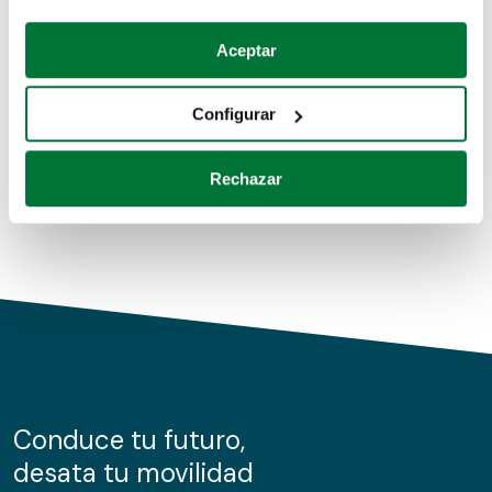
Coches de segunda mano
Si lo permite, también quisiéramos:
Aceptar
Recopilar información sobre su ubicación geográfica
Coches de km0
que puede tener una precisión de varios metros
Configurar
Coches de renting
Identificar su dispositivo analizándolo activamente
para buscar características específicas (huellas
Rechazar
digitales)
Obtenga más información sobre cómo se procesan sus
datos personales y establezca sus preferencias en la
sección de datos
. Puede cambiar o retirar su
consentimiento en cualquier momento en la Declaración
de cookies.
Las cookies de este sitio web se usan para personalizar
el contenido y los anuncios, ofrecer funciones de redes
sociales y analizar el tráfico. Además, compartimos
Conduce tu futuro,
información sobre el uso que haga del sitio web con
desata tu movilidad
nuestros partners de redes sociales, publicidad y análisis