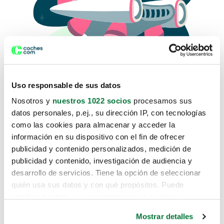
Uso responsable de sus datos
Nosotros y
nuestros 1022 socios
procesamos sus
datos personales, p.ej., su dirección IP, con tecnologías
como las cookies para almacenar y acceder la
Lo sentimos, no sabemos como
información en su dispositivo con el fin de ofrecer
te hemos traido hasta aquí.
publicidad y contenido personalizados, medición de
publicidad y contenido, investigación de audiencia y
desarrollo de servicios. Tiene la opción de seleccionar
Pero puedes encontrar el coche que estás
quién usa sus datos y con qué propósitos. Puede
buscando en alguno de estos enlaces:
cambiar o retirar su consentimiento en cualquier
momento desde la Declaración de cookies o clicando en
Coches nuevos
Mostrar detalles
el Menú de consentimiento.