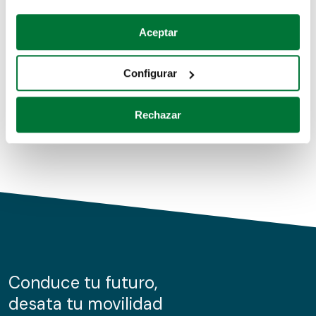
Coches de segunda mano
Si lo permite, también quisiéramos:
Aceptar
Recopilar información sobre su ubicación geográfica
Coches de km0
que puede tener una precisión de varios metros
Configurar
Coches de renting
Identificar su dispositivo analizándolo activamente
para buscar características específicas (huellas
Rechazar
digitales)
Obtenga más información sobre cómo se procesan sus
datos personales y establezca sus preferencias en la
sección de datos
. Puede cambiar o retirar su
consentimiento en cualquier momento en la Declaración
de cookies.
Las cookies de este sitio web se usan para personalizar
el contenido y los anuncios, ofrecer funciones de redes
sociales y analizar el tráfico. Además, compartimos
Conduce tu futuro,
información sobre el uso que haga del sitio web con
desata tu movilidad
nuestros partners de redes sociales, publicidad y análisis