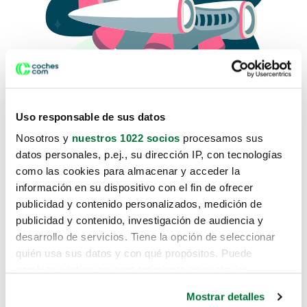
Uso responsable de sus datos
Nosotros y
nuestros 1022 socios
procesamos sus
datos personales, p.ej., su dirección IP, con tecnologías
como las cookies para almacenar y acceder la
Lo sentimos, no sabemos como
información en su dispositivo con el fin de ofrecer
te hemos traido hasta aquí.
publicidad y contenido personalizados, medición de
publicidad y contenido, investigación de audiencia y
desarrollo de servicios. Tiene la opción de seleccionar
Pero puedes encontrar el coche que estás
quién usa sus datos y con qué propósitos. Puede
buscando en alguno de estos enlaces:
cambiar o retirar su consentimiento en cualquier
momento desde la Declaración de cookies o clicando en
Coches nuevos
Mostrar detalles
el Menú de consentimiento.