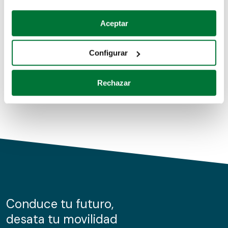
Coches de segunda mano
Si lo permite, también quisiéramos:
Aceptar
Recopilar información sobre su ubicación geográfica
Coches de km0
que puede tener una precisión de varios metros
Configurar
Coches de renting
Identificar su dispositivo analizándolo activamente
para buscar características específicas (huellas
Rechazar
digitales)
Obtenga más información sobre cómo se procesan sus
datos personales y establezca sus preferencias en la
sección de datos
. Puede cambiar o retirar su
consentimiento en cualquier momento en la Declaración
de cookies.
Las cookies de este sitio web se usan para personalizar
el contenido y los anuncios, ofrecer funciones de redes
sociales y analizar el tráfico. Además, compartimos
Conduce tu futuro,
información sobre el uso que haga del sitio web con
desata tu movilidad
nuestros partners de redes sociales, publicidad y análisis