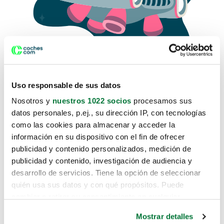
Uso responsable de sus datos
Nosotros y
nuestros 1022 socios
procesamos sus
datos personales, p.ej., su dirección IP, con tecnologías
como las cookies para almacenar y acceder la
Lo sentimos, no sabemos como
información en su dispositivo con el fin de ofrecer
te hemos traido hasta aquí.
publicidad y contenido personalizados, medición de
publicidad y contenido, investigación de audiencia y
desarrollo de servicios. Tiene la opción de seleccionar
Pero puedes encontrar el coche que estás
quién usa sus datos y con qué propósitos. Puede
buscando en alguno de estos enlaces:
cambiar o retirar su consentimiento en cualquier
momento desde la Declaración de cookies o clicando en
Coches nuevos
Mostrar detalles
el Menú de consentimiento.