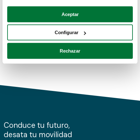
Coches de segunda mano
Si lo permite, también quisiéramos:
Aceptar
Recopilar información sobre su ubicación geográfica
Coches de km0
que puede tener una precisión de varios metros
Configurar
Coches de renting
Identificar su dispositivo analizándolo activamente
para buscar características específicas (huellas
Rechazar
digitales)
Obtenga más información sobre cómo se procesan sus
datos personales y establezca sus preferencias en la
sección de datos
. Puede cambiar o retirar su
consentimiento en cualquier momento en la Declaración
de cookies.
Las cookies de este sitio web se usan para personalizar
el contenido y los anuncios, ofrecer funciones de redes
sociales y analizar el tráfico. Además, compartimos
Conduce tu futuro,
información sobre el uso que haga del sitio web con
desata tu movilidad
nuestros partners de redes sociales, publicidad y análisis