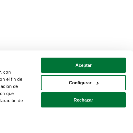
Aceptar
P, con
n el fin de
Configurar
gación de
con qué
Rechazar
laración de
Política de cookies
Contacto
 varios metros