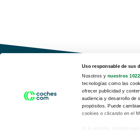
Uso responsable de sus 
Nosotros y
nuestros 1022
tecnologías como las cooki
Conduce tu futuro,
ofrecer publicidad y conte
desata tu movilidad
audiencia y desarrollo de 
propósitos. Puede cambiar
cookies o clicando en el 
Si lo permite, también qui
Acerca de nosotros
Aviso legal
Recopilar información