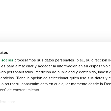
datos
 socios
procesamos sus datos personales, p.ej., su dirección I
es para almacenar y acceder la información en su dispositivo co
nido personalizados, medición de publicidad y contenido, investi
servicios. Tiene la opción de seleccionar quién usa sus datos y 
 o retirar su consentimiento en cualquier momento desde la Dec
Menú de consentimiento.
siéramos:
Aviso protección de datos
 sobre su ubicación geográfica que puede tener una precisión de