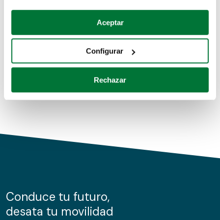
Coches de segunda mano
Si lo permite, también quisiéramos:
Aceptar
Recopilar información sobre su ubicación geográfica
Coches de km0
que puede tener una precisión de varios metros
Configurar
Coches de renting
Identificar su dispositivo analizándolo activamente
para buscar características específicas (huellas
Rechazar
digitales)
Obtenga más información sobre cómo se procesan sus
datos personales y establezca sus preferencias en la
sección de datos
. Puede cambiar o retirar su
consentimiento en cualquier momento en la Declaración
de cookies.
Las cookies de este sitio web se usan para personalizar
el contenido y los anuncios, ofrecer funciones de redes
sociales y analizar el tráfico. Además, compartimos
Conduce tu futuro,
información sobre el uso que haga del sitio web con
desata tu movilidad
nuestros partners de redes sociales, publicidad y análisis