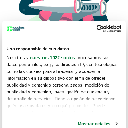
Uso responsable de sus datos
Nosotros y
nuestros 1022 socios
procesamos sus
datos personales, p.ej., su dirección IP, con tecnologías
como las cookies para almacenar y acceder la
Lo sentimos, no sabemos como
información en su dispositivo con el fin de ofrecer
te hemos traido hasta aquí.
publicidad y contenido personalizados, medición de
publicidad y contenido, investigación de audiencia y
desarrollo de servicios. Tiene la opción de seleccionar
Pero puedes encontrar el coche que estás
quién usa sus datos y con qué propósitos. Puede
buscando en alguno de estos enlaces:
cambiar o retirar su consentimiento en cualquier
momento desde la Declaración de cookies o clicando en
Coches nuevos
Mostrar detalles
el Menú de consentimiento.