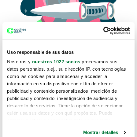
Uso responsable de sus datos
Nosotros y
nuestros 1022 socios
procesamos sus
datos personales, p.ej., su dirección IP, con tecnologías
como las cookies para almacenar y acceder la
Lo sentimos, no sabemos como
información en su dispositivo con el fin de ofrecer
te hemos traido hasta aquí.
publicidad y contenido personalizados, medición de
publicidad y contenido, investigación de audiencia y
desarrollo de servicios. Tiene la opción de seleccionar
Pero puedes encontrar el coche que estás
quién usa sus datos y con qué propósitos. Puede
buscando en alguno de estos enlaces:
cambiar o retirar su consentimiento en cualquier
momento desde la Declaración de cookies o clicando en
Coches nuevos
Mostrar detalles
el Menú de consentimiento.