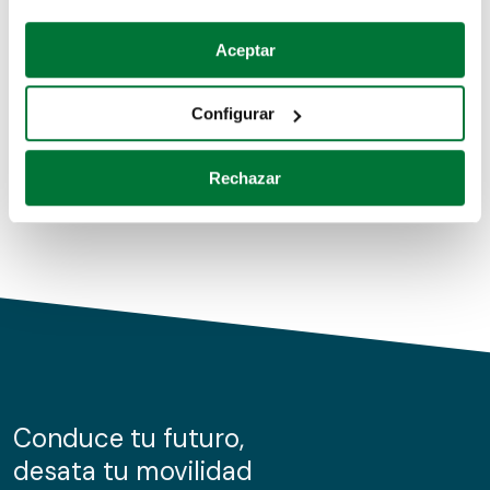
Coches de segunda mano
Si lo permite, también quisiéramos:
Aceptar
Recopilar información sobre su ubicación geográfica
Coches de km0
que puede tener una precisión de varios metros
Configurar
Coches de renting
Identificar su dispositivo analizándolo activamente
para buscar características específicas (huellas
Rechazar
digitales)
Obtenga más información sobre cómo se procesan sus
datos personales y establezca sus preferencias en la
sección de datos
. Puede cambiar o retirar su
consentimiento en cualquier momento en la Declaración
de cookies.
Las cookies de este sitio web se usan para personalizar
el contenido y los anuncios, ofrecer funciones de redes
sociales y analizar el tráfico. Además, compartimos
Conduce tu futuro,
información sobre el uso que haga del sitio web con
desata tu movilidad
nuestros partners de redes sociales, publicidad y análisis