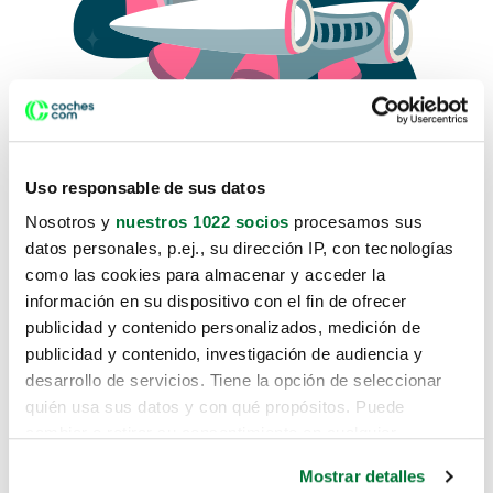
Uso responsable de sus datos
Nosotros y
nuestros 1022 socios
procesamos sus
datos personales, p.ej., su dirección IP, con tecnologías
como las cookies para almacenar y acceder la
Lo sentimos, no sabemos como
información en su dispositivo con el fin de ofrecer
te hemos traido hasta aquí.
publicidad y contenido personalizados, medición de
publicidad y contenido, investigación de audiencia y
desarrollo de servicios. Tiene la opción de seleccionar
Pero puedes encontrar el coche que estás
quién usa sus datos y con qué propósitos. Puede
buscando en alguno de estos enlaces:
cambiar o retirar su consentimiento en cualquier
momento desde la Declaración de cookies o clicando en
Coches nuevos
Mostrar detalles
el Menú de consentimiento.