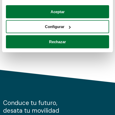
Coches de segunda mano
Si lo permite, también quisiéramos:
Aceptar
Recopilar información sobre su ubicación geográfica
Coches de km0
que puede tener una precisión de varios metros
Configurar
Coches de renting
Identificar su dispositivo analizándolo activamente
para buscar características específicas (huellas
Rechazar
digitales)
Obtenga más información sobre cómo se procesan sus
datos personales y establezca sus preferencias en la
sección de datos
. Puede cambiar o retirar su
consentimiento en cualquier momento en la Declaración
de cookies.
Las cookies de este sitio web se usan para personalizar
el contenido y los anuncios, ofrecer funciones de redes
sociales y analizar el tráfico. Además, compartimos
Conduce tu futuro,
información sobre el uso que haga del sitio web con
desata tu movilidad
nuestros partners de redes sociales, publicidad y análisis