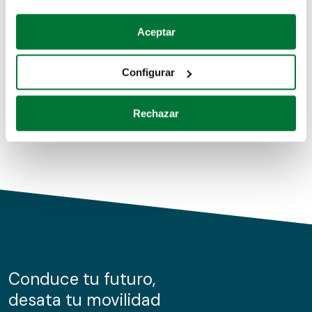
Coches de segunda mano
Si lo permite, también quisiéramos:
Aceptar
Recopilar información sobre su ubicación geográfica
Coches de km0
que puede tener una precisión de varios metros
Configurar
Coches de renting
Identificar su dispositivo analizándolo activamente
para buscar características específicas (huellas
Rechazar
digitales)
Obtenga más información sobre cómo se procesan sus
datos personales y establezca sus preferencias en la
sección de datos
. Puede cambiar o retirar su
consentimiento en cualquier momento en la Declaración
de cookies.
Las cookies de este sitio web se usan para personalizar
el contenido y los anuncios, ofrecer funciones de redes
sociales y analizar el tráfico. Además, compartimos
Conduce tu futuro,
información sobre el uso que haga del sitio web con
desata tu movilidad
nuestros partners de redes sociales, publicidad y análisis