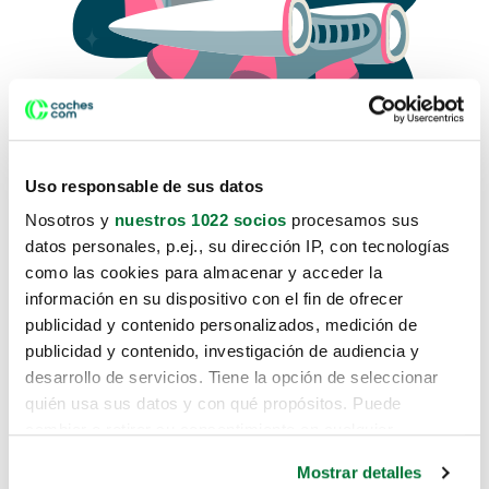
Uso responsable de sus datos
Nosotros y
nuestros 1022 socios
procesamos sus
datos personales, p.ej., su dirección IP, con tecnologías
como las cookies para almacenar y acceder la
Lo sentimos, no sabemos como
información en su dispositivo con el fin de ofrecer
te hemos traido hasta aquí.
publicidad y contenido personalizados, medición de
publicidad y contenido, investigación de audiencia y
desarrollo de servicios. Tiene la opción de seleccionar
Pero puedes encontrar el coche que estás
quién usa sus datos y con qué propósitos. Puede
buscando en alguno de estos enlaces:
cambiar o retirar su consentimiento en cualquier
momento desde la Declaración de cookies o clicando en
Coches nuevos
Mostrar detalles
el Menú de consentimiento.