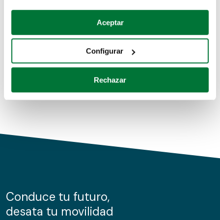
Coches de segunda mano
Si lo permite, también quisiéramos:
Aceptar
Recopilar información sobre su ubicación geográfica
Coches de km0
que puede tener una precisión de varios metros
Configurar
Coches de renting
Identificar su dispositivo analizándolo activamente
para buscar características específicas (huellas
Rechazar
digitales)
Obtenga más información sobre cómo se procesan sus
datos personales y establezca sus preferencias en la
sección de datos
. Puede cambiar o retirar su
consentimiento en cualquier momento en la Declaración
de cookies.
Las cookies de este sitio web se usan para personalizar
el contenido y los anuncios, ofrecer funciones de redes
sociales y analizar el tráfico. Además, compartimos
Conduce tu futuro,
información sobre el uso que haga del sitio web con
desata tu movilidad
nuestros partners de redes sociales, publicidad y análisis