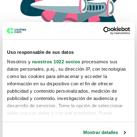
Uso responsable de sus datos
Nosotros y
nuestros 1022 socios
procesamos sus
datos personales, p.ej., su dirección IP, con tecnologías
como las cookies para almacenar y acceder la
Lo sentimos, no sabemos como
información en su dispositivo con el fin de ofrecer
te hemos traido hasta aquí.
publicidad y contenido personalizados, medición de
publicidad y contenido, investigación de audiencia y
desarrollo de servicios. Tiene la opción de seleccionar
Pero puedes encontrar el coche que estás
quién usa sus datos y con qué propósitos. Puede
buscando en alguno de estos enlaces:
cambiar o retirar su consentimiento en cualquier
momento desde la Declaración de cookies o clicando en
Coches nuevos
Mostrar detalles
el Menú de consentimiento.