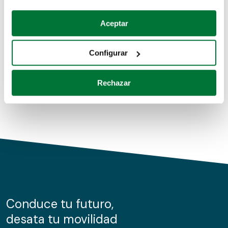
Coches de segunda mano
Si lo permite, también quisiéramos:
Aceptar
Recopilar información sobre su ubicación geográfica
Coches de km0
que puede tener una precisión de varios metros
Configurar
Coches de renting
Identificar su dispositivo analizándolo activamente
para buscar características específicas (huellas
Rechazar
digitales)
Obtenga más información sobre cómo se procesan sus
datos personales y establezca sus preferencias en la
sección de datos
. Puede cambiar o retirar su
consentimiento en cualquier momento en la Declaración
de cookies.
Las cookies de este sitio web se usan para personalizar
el contenido y los anuncios, ofrecer funciones de redes
sociales y analizar el tráfico. Además, compartimos
Conduce tu futuro,
información sobre el uso que haga del sitio web con
desata tu movilidad
nuestros partners de redes sociales, publicidad y análisis