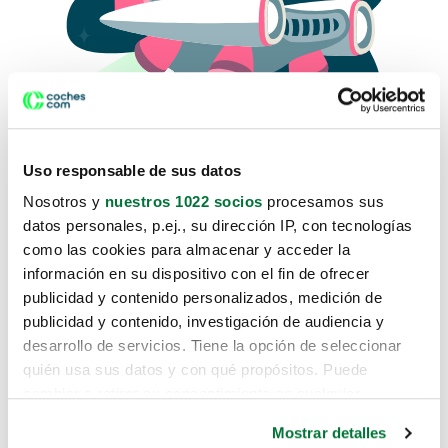
Uso responsable de sus datos
Nosotros y
nuestros 1022 socios
procesamos sus
datos personales, p.ej., su dirección IP, con tecnologías
como las cookies para almacenar y acceder la
Lo sentimos, no sabemos como
información en su dispositivo con el fin de ofrecer
te hemos traido hasta aquí.
publicidad y contenido personalizados, medición de
publicidad y contenido, investigación de audiencia y
desarrollo de servicios. Tiene la opción de seleccionar
Pero puedes encontrar el coche que estás
quién usa sus datos y con qué propósitos. Puede
buscando en alguno de estos enlaces:
cambiar o retirar su consentimiento en cualquier
momento desde la Declaración de cookies o clicando en
Coches nuevos
Mostrar detalles
el Menú de consentimiento.