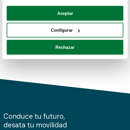
Coches de segunda mano
Si lo permite, también quisiéramos:
Aceptar
Recopilar información sobre su ubicación geográfica
Coches de km0
que puede tener una precisión de varios metros
Configurar
Coches de renting
Identificar su dispositivo analizándolo activamente
para buscar características específicas (huellas
Rechazar
digitales)
Obtenga más información sobre cómo se procesan sus
datos personales y establezca sus preferencias en la
sección de datos
. Puede cambiar o retirar su
consentimiento en cualquier momento en la Declaración
de cookies.
Las cookies de este sitio web se usan para personalizar
el contenido y los anuncios, ofrecer funciones de redes
sociales y analizar el tráfico. Además, compartimos
Conduce tu futuro,
información sobre el uso que haga del sitio web con
desata tu movilidad
nuestros partners de redes sociales, publicidad y análisis