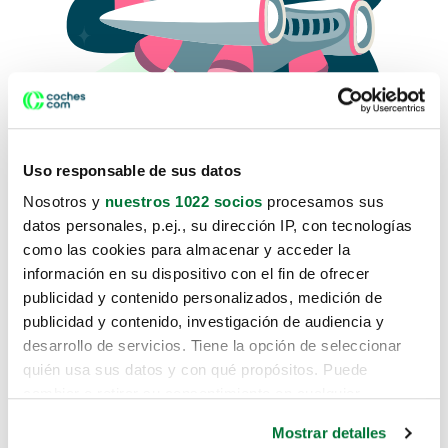
Uso responsable de sus datos
Nosotros y
nuestros 1022 socios
procesamos sus
datos personales, p.ej., su dirección IP, con tecnologías
como las cookies para almacenar y acceder la
Lo sentimos, no sabemos como
información en su dispositivo con el fin de ofrecer
te hemos traido hasta aquí.
publicidad y contenido personalizados, medición de
publicidad y contenido, investigación de audiencia y
desarrollo de servicios. Tiene la opción de seleccionar
Pero puedes encontrar el coche que estás
quién usa sus datos y con qué propósitos. Puede
buscando en alguno de estos enlaces:
cambiar o retirar su consentimiento en cualquier
momento desde la Declaración de cookies o clicando en
Coches nuevos
Mostrar detalles
el Menú de consentimiento.