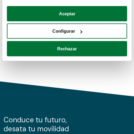
Coches de segunda mano
Si lo permite, también quisiéramos:
Aceptar
Recopilar información sobre su ubicación geográfica
Coches de km0
que puede tener una precisión de varios metros
Configurar
Coches de renting
Identificar su dispositivo analizándolo activamente
para buscar características específicas (huellas
Rechazar
digitales)
Obtenga más información sobre cómo se procesan sus
datos personales y establezca sus preferencias en la
sección de datos
. Puede cambiar o retirar su
consentimiento en cualquier momento en la Declaración
de cookies.
Las cookies de este sitio web se usan para personalizar
el contenido y los anuncios, ofrecer funciones de redes
sociales y analizar el tráfico. Además, compartimos
Conduce tu futuro,
información sobre el uso que haga del sitio web con
desata tu movilidad
nuestros partners de redes sociales, publicidad y análisis