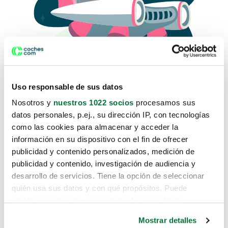
Uso responsable de sus datos
Nosotros y
nuestros 1022 socios
procesamos sus
datos personales, p.ej., su dirección IP, con tecnologías
como las cookies para almacenar y acceder la
Lo sentimos, no sabemos como
información en su dispositivo con el fin de ofrecer
te hemos traido hasta aquí.
publicidad y contenido personalizados, medición de
publicidad y contenido, investigación de audiencia y
desarrollo de servicios. Tiene la opción de seleccionar
Pero puedes encontrar el coche que estás
quién usa sus datos y con qué propósitos. Puede
buscando en alguno de estos enlaces:
cambiar o retirar su consentimiento en cualquier
momento desde la Declaración de cookies o clicando en
Coches nuevos
Mostrar detalles
el Menú de consentimiento.