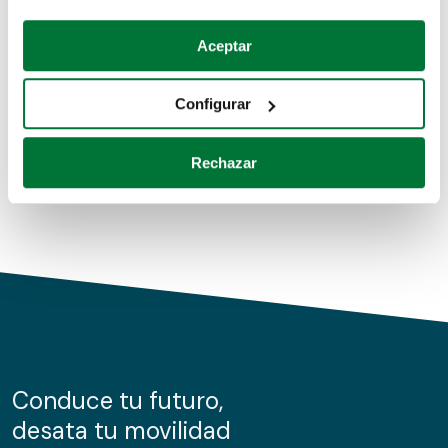
Coches de segunda mano
Si lo permite, también quisiéramos:
Aceptar
Recopilar información sobre su ubicación geográfica
Coches de km0
que puede tener una precisión de varios metros
Configurar
Coches de renting
Identificar su dispositivo analizándolo activamente
para buscar características específicas (huellas
Rechazar
digitales)
Obtenga más información sobre cómo se procesan sus
datos personales y establezca sus preferencias en la
sección de datos
. Puede cambiar o retirar su
consentimiento en cualquier momento en la Declaración
de cookies.
Las cookies de este sitio web se usan para personalizar
el contenido y los anuncios, ofrecer funciones de redes
sociales y analizar el tráfico. Además, compartimos
Conduce tu futuro,
información sobre el uso que haga del sitio web con
desata tu movilidad
nuestros partners de redes sociales, publicidad y análisis