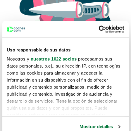
Uso responsable de sus datos
Nosotros y
nuestros 1022 socios
procesamos sus
datos personales, p.ej., su dirección IP, con tecnologías
como las cookies para almacenar y acceder la
Lo sentimos, no sabemos como
información en su dispositivo con el fin de ofrecer
te hemos traido hasta aquí.
publicidad y contenido personalizados, medición de
publicidad y contenido, investigación de audiencia y
desarrollo de servicios. Tiene la opción de seleccionar
Pero puedes encontrar el coche que estás
quién usa sus datos y con qué propósitos. Puede
buscando en alguno de estos enlaces:
cambiar o retirar su consentimiento en cualquier
momento desde la Declaración de cookies o clicando en
Coches nuevos
Mostrar detalles
el Menú de consentimiento.