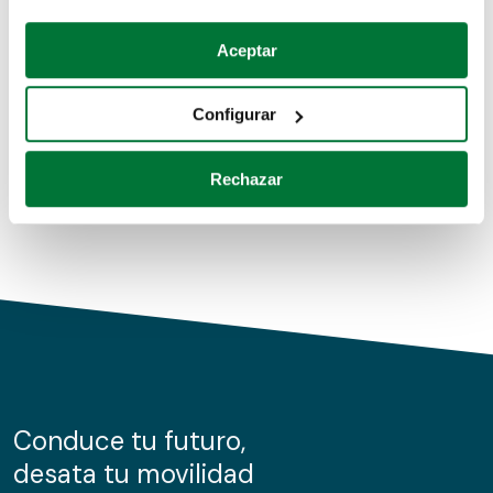
Coches de segunda mano
Si lo permite, también quisiéramos:
Aceptar
Recopilar información sobre su ubicación geográfica
Coches de km0
que puede tener una precisión de varios metros
Configurar
Coches de renting
Identificar su dispositivo analizándolo activamente
para buscar características específicas (huellas
Rechazar
digitales)
Obtenga más información sobre cómo se procesan sus
datos personales y establezca sus preferencias en la
sección de datos
. Puede cambiar o retirar su
consentimiento en cualquier momento en la Declaración
de cookies.
Las cookies de este sitio web se usan para personalizar
el contenido y los anuncios, ofrecer funciones de redes
sociales y analizar el tráfico. Además, compartimos
Conduce tu futuro,
información sobre el uso que haga del sitio web con
desata tu movilidad
nuestros partners de redes sociales, publicidad y análisis