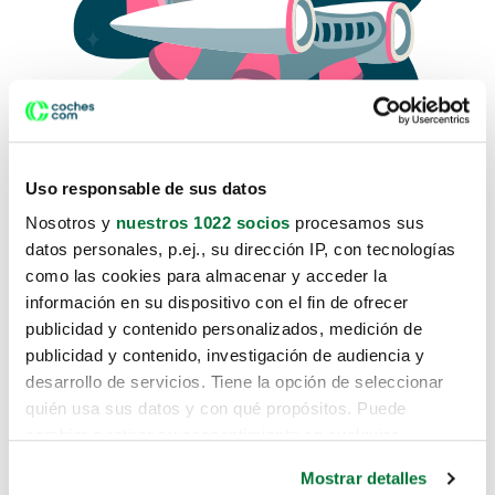
Uso responsable de sus datos
Nosotros y
nuestros 1022 socios
procesamos sus
datos personales, p.ej., su dirección IP, con tecnologías
como las cookies para almacenar y acceder la
Lo sentimos, no sabemos como
información en su dispositivo con el fin de ofrecer
te hemos traido hasta aquí.
publicidad y contenido personalizados, medición de
publicidad y contenido, investigación de audiencia y
desarrollo de servicios. Tiene la opción de seleccionar
Pero puedes encontrar el coche que estás
quién usa sus datos y con qué propósitos. Puede
buscando en alguno de estos enlaces:
cambiar o retirar su consentimiento en cualquier
momento desde la Declaración de cookies o clicando en
Coches nuevos
Mostrar detalles
el Menú de consentimiento.