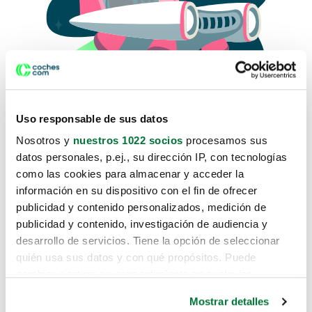
Uso responsable de sus datos
Nosotros y
nuestros 1022 socios
procesamos sus
datos personales, p.ej., su dirección IP, con tecnologías
como las cookies para almacenar y acceder la
Lo sentimos, no sabemos como
información en su dispositivo con el fin de ofrecer
te hemos traido hasta aquí.
publicidad y contenido personalizados, medición de
publicidad y contenido, investigación de audiencia y
desarrollo de servicios. Tiene la opción de seleccionar
Pero puedes encontrar el coche que estás
quién usa sus datos y con qué propósitos. Puede
buscando en alguno de estos enlaces:
cambiar o retirar su consentimiento en cualquier
momento desde la Declaración de cookies o clicando en
Coches nuevos
Mostrar detalles
el Menú de consentimiento.