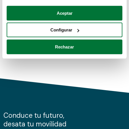
Coches de segunda mano
Si lo permite, también quisiéramos:
Aceptar
Recopilar información sobre su ubicación geográfica
Coches de km0
que puede tener una precisión de varios metros
Configurar
Coches de renting
Identificar su dispositivo analizándolo activamente
para buscar características específicas (huellas
Rechazar
digitales)
Obtenga más información sobre cómo se procesan sus
datos personales y establezca sus preferencias en la
sección de datos
. Puede cambiar o retirar su
consentimiento en cualquier momento en la Declaración
de cookies.
Las cookies de este sitio web se usan para personalizar
el contenido y los anuncios, ofrecer funciones de redes
sociales y analizar el tráfico. Además, compartimos
Conduce tu futuro,
información sobre el uso que haga del sitio web con
desata tu movilidad
nuestros partners de redes sociales, publicidad y análisis