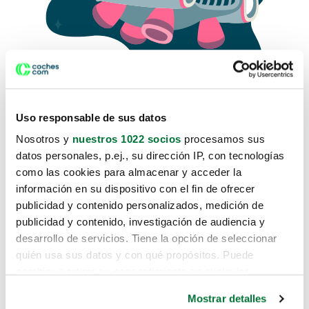
Uso responsable de sus datos
Nosotros y
nuestros 1022 socios
procesamos sus
datos personales, p.ej., su dirección IP, con tecnologías
como las cookies para almacenar y acceder la
Lo sentimos, no sabemos como
información en su dispositivo con el fin de ofrecer
te hemos traido hasta aquí.
publicidad y contenido personalizados, medición de
publicidad y contenido, investigación de audiencia y
desarrollo de servicios. Tiene la opción de seleccionar
Pero puedes encontrar el coche que estás
quién usa sus datos y con qué propósitos. Puede
buscando en alguno de estos enlaces:
cambiar o retirar su consentimiento en cualquier
momento desde la Declaración de cookies o clicando en
Coches nuevos
Mostrar detalles
el Menú de consentimiento.