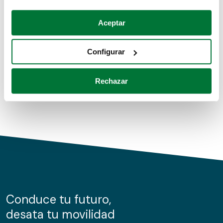
Coches de segunda mano
Si lo permite, también quisiéramos:
Aceptar
Recopilar información sobre su ubicación geográfica
Coches de km0
que puede tener una precisión de varios metros
Configurar
Coches de renting
Identificar su dispositivo analizándolo activamente
para buscar características específicas (huellas
Rechazar
digitales)
Obtenga más información sobre cómo se procesan sus
datos personales y establezca sus preferencias en la
sección de datos
. Puede cambiar o retirar su
consentimiento en cualquier momento en la Declaración
de cookies.
Las cookies de este sitio web se usan para personalizar
el contenido y los anuncios, ofrecer funciones de redes
sociales y analizar el tráfico. Además, compartimos
Conduce tu futuro,
información sobre el uso que haga del sitio web con
desata tu movilidad
nuestros partners de redes sociales, publicidad y análisis