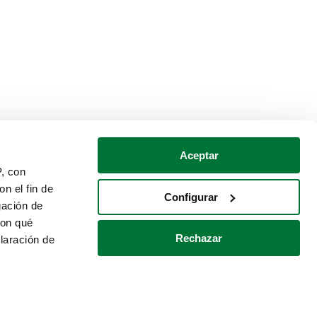
Aceptar
P, con
n el fin de
Configurar
gación de
con qué
Rechazar
laración de
Política de cookies
Contacto
 varios metros