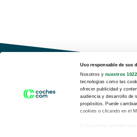
Uso responsable de sus 
Nosotros y
nuestros 1022
tecnologías como las cooki
Conduce tu futuro,
ofrecer publicidad y conte
desata tu movilidad
audiencia y desarrollo de 
propósitos. Puede cambiar
cookies o clicando en el 
Si lo permite, también qui
Acerca de nosotros
Aviso legal
Recopilar información