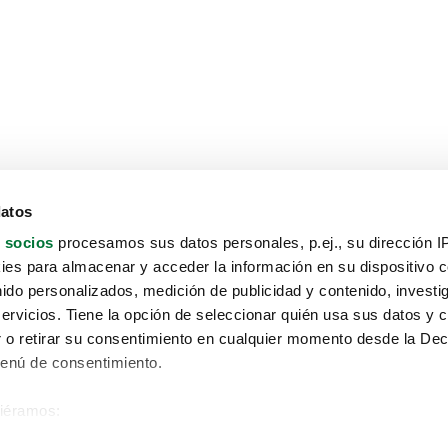
datos
 socios
procesamos sus datos personales, p.ej., su dirección I
es para almacenar y acceder la información en su dispositivo co
nido personalizados, medición de publicidad y contenido, investi
servicios. Tiene la opción de seleccionar quién usa sus datos y 
 o retirar su consentimiento en cualquier momento desde la Dec
Menú de consentimiento.
siéramos:
Aviso protección de datos
 sobre su ubicación geográfica que puede tener una precisión de