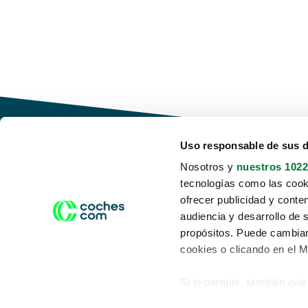
Uso responsable de sus 
Nosotros y
nuestros 1022
tecnologías como las cooki
Conduce tu futuro,
ofrecer publicidad y conte
desata tu movilidad
audiencia y desarrollo de 
propósitos. Puede cambiar
cookies o clicando en el 
Si lo permite, también qui
Acerca de nosotros
Aviso legal
Recopilar información