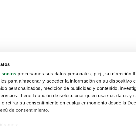
datos
 socios
procesamos sus datos personales, p.ej., su dirección I
es para almacenar y acceder la información en su dispositivo co
nido personalizados, medición de publicidad y contenido, investi
servicios. Tiene la opción de seleccionar quién usa sus datos y 
 o retirar su consentimiento en cualquier momento desde la Dec
Menú de consentimiento.
siéramos:
Aviso protección de datos
 sobre su ubicación geográfica que puede tener una precisión de