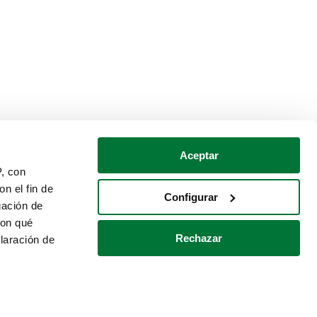
Aceptar
P, con
n el fin de
Configurar
gación de
con qué
Rechazar
laración de
Política de cookies
Contacto
 varios metros