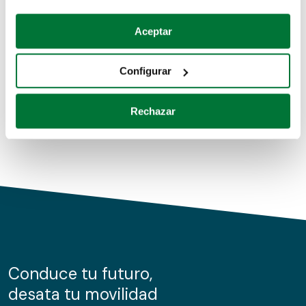
Coches de segunda mano
Si lo permite, también quisiéramos:
Aceptar
Recopilar información sobre su ubicación geográfica
Coches de km0
que puede tener una precisión de varios metros
Configurar
Coches de renting
Identificar su dispositivo analizándolo activamente
para buscar características específicas (huellas
Rechazar
digitales)
Obtenga más información sobre cómo se procesan sus
datos personales y establezca sus preferencias en la
sección de datos
. Puede cambiar o retirar su
consentimiento en cualquier momento en la Declaración
de cookies.
Las cookies de este sitio web se usan para personalizar
el contenido y los anuncios, ofrecer funciones de redes
sociales y analizar el tráfico. Además, compartimos
Conduce tu futuro,
información sobre el uso que haga del sitio web con
desata tu movilidad
nuestros partners de redes sociales, publicidad y análisis