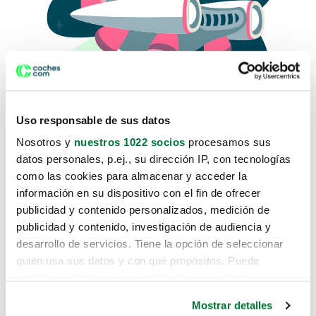
Uso responsable de sus datos
Nosotros y
nuestros 1022 socios
procesamos sus
datos personales, p.ej., su dirección IP, con tecnologías
como las cookies para almacenar y acceder la
Lo sentimos, no sabemos como
información en su dispositivo con el fin de ofrecer
te hemos traido hasta aquí.
publicidad y contenido personalizados, medición de
publicidad y contenido, investigación de audiencia y
desarrollo de servicios. Tiene la opción de seleccionar
Pero puedes encontrar el coche que estás
quién usa sus datos y con qué propósitos. Puede
buscando en alguno de estos enlaces:
cambiar o retirar su consentimiento en cualquier
momento desde la Declaración de cookies o clicando en
Coches nuevos
Mostrar detalles
el Menú de consentimiento.