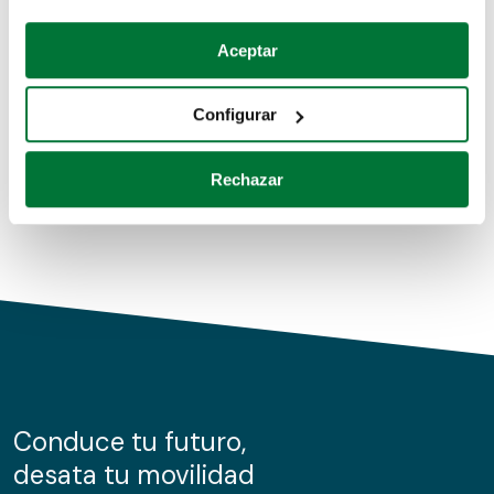
Coches de segunda mano
Si lo permite, también quisiéramos:
Aceptar
Recopilar información sobre su ubicación geográfica
Coches de km0
que puede tener una precisión de varios metros
Configurar
Coches de renting
Identificar su dispositivo analizándolo activamente
para buscar características específicas (huellas
Rechazar
digitales)
Obtenga más información sobre cómo se procesan sus
datos personales y establezca sus preferencias en la
sección de datos
. Puede cambiar o retirar su
consentimiento en cualquier momento en la Declaración
de cookies.
Las cookies de este sitio web se usan para personalizar
el contenido y los anuncios, ofrecer funciones de redes
sociales y analizar el tráfico. Además, compartimos
Conduce tu futuro,
información sobre el uso que haga del sitio web con
desata tu movilidad
nuestros partners de redes sociales, publicidad y análisis