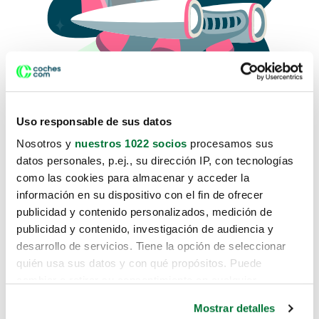
Uso responsable de sus datos
Nosotros y
nuestros 1022 socios
procesamos sus
datos personales, p.ej., su dirección IP, con tecnologías
como las cookies para almacenar y acceder la
Lo sentimos, no sabemos como
información en su dispositivo con el fin de ofrecer
te hemos traido hasta aquí.
publicidad y contenido personalizados, medición de
publicidad y contenido, investigación de audiencia y
desarrollo de servicios. Tiene la opción de seleccionar
Pero puedes encontrar el coche que estás
quién usa sus datos y con qué propósitos. Puede
buscando en alguno de estos enlaces:
cambiar o retirar su consentimiento en cualquier
momento desde la Declaración de cookies o clicando en
Coches nuevos
Mostrar detalles
el Menú de consentimiento.