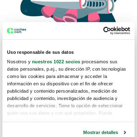
Uso responsable de sus datos
Nosotros y
nuestros 1022 socios
procesamos sus
datos personales, p.ej., su dirección IP, con tecnologías
como las cookies para almacenar y acceder la
Lo sentimos, no sabemos como
información en su dispositivo con el fin de ofrecer
te hemos traido hasta aquí.
publicidad y contenido personalizados, medición de
publicidad y contenido, investigación de audiencia y
desarrollo de servicios. Tiene la opción de seleccionar
Pero puedes encontrar el coche que estás
quién usa sus datos y con qué propósitos. Puede
buscando en alguno de estos enlaces:
cambiar o retirar su consentimiento en cualquier
momento desde la Declaración de cookies o clicando en
Coches nuevos
Mostrar detalles
el Menú de consentimiento.