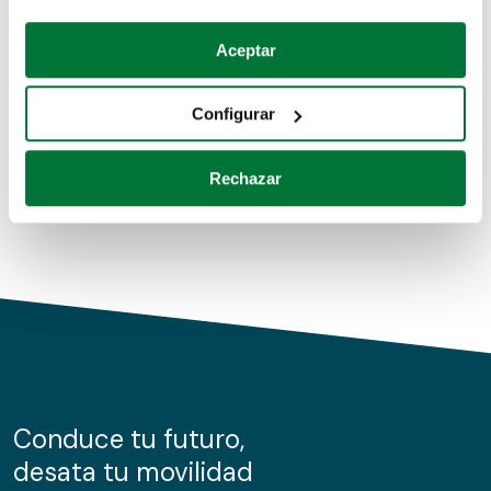
Coches de segunda mano
Si lo permite, también quisiéramos:
Aceptar
Recopilar información sobre su ubicación geográfica
Coches de km0
que puede tener una precisión de varios metros
Configurar
Coches de renting
Identificar su dispositivo analizándolo activamente
para buscar características específicas (huellas
Rechazar
digitales)
Obtenga más información sobre cómo se procesan sus
datos personales y establezca sus preferencias en la
sección de datos
. Puede cambiar o retirar su
consentimiento en cualquier momento en la Declaración
de cookies.
Las cookies de este sitio web se usan para personalizar
el contenido y los anuncios, ofrecer funciones de redes
sociales y analizar el tráfico. Además, compartimos
Conduce tu futuro,
información sobre el uso que haga del sitio web con
desata tu movilidad
nuestros partners de redes sociales, publicidad y análisis