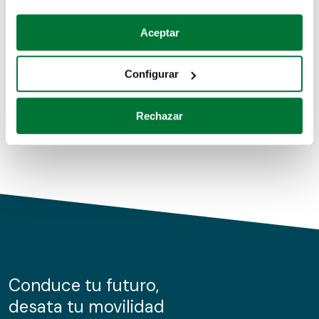
Coches de segunda mano
Si lo permite, también quisiéramos:
Aceptar
Recopilar información sobre su ubicación geográfica
Coches de km0
que puede tener una precisión de varios metros
Configurar
Coches de renting
Identificar su dispositivo analizándolo activamente
para buscar características específicas (huellas
Rechazar
digitales)
Obtenga más información sobre cómo se procesan sus
datos personales y establezca sus preferencias en la
sección de datos
. Puede cambiar o retirar su
consentimiento en cualquier momento en la Declaración
de cookies.
Las cookies de este sitio web se usan para personalizar
el contenido y los anuncios, ofrecer funciones de redes
sociales y analizar el tráfico. Además, compartimos
Conduce tu futuro,
información sobre el uso que haga del sitio web con
desata tu movilidad
nuestros partners de redes sociales, publicidad y análisis