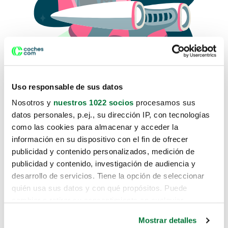
Uso responsable de sus datos
Nosotros y
nuestros 1022 socios
procesamos sus
datos personales, p.ej., su dirección IP, con tecnologías
como las cookies para almacenar y acceder la
Lo sentimos, no sabemos como
información en su dispositivo con el fin de ofrecer
te hemos traido hasta aquí.
publicidad y contenido personalizados, medición de
publicidad y contenido, investigación de audiencia y
desarrollo de servicios. Tiene la opción de seleccionar
Pero puedes encontrar el coche que estás
quién usa sus datos y con qué propósitos. Puede
buscando en alguno de estos enlaces:
cambiar o retirar su consentimiento en cualquier
momento desde la Declaración de cookies o clicando en
Coches nuevos
Mostrar detalles
el Menú de consentimiento.