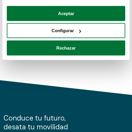
Coches de segunda mano
Si lo permite, también quisiéramos:
Aceptar
Recopilar información sobre su ubicación geográfica
Coches de km0
que puede tener una precisión de varios metros
Configurar
Coches de renting
Identificar su dispositivo analizándolo activamente
para buscar características específicas (huellas
Rechazar
digitales)
Obtenga más información sobre cómo se procesan sus
datos personales y establezca sus preferencias en la
sección de datos
. Puede cambiar o retirar su
consentimiento en cualquier momento en la Declaración
de cookies.
Las cookies de este sitio web se usan para personalizar
el contenido y los anuncios, ofrecer funciones de redes
sociales y analizar el tráfico. Además, compartimos
Conduce tu futuro,
información sobre el uso que haga del sitio web con
desata tu movilidad
nuestros partners de redes sociales, publicidad y análisis