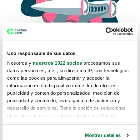
Uso responsable de sus datos
Nosotros y
nuestros 1022 socios
procesamos sus
datos personales, p.ej., su dirección IP, con tecnologías
como las cookies para almacenar y acceder la
Lo sentimos, no sabemos como
información en su dispositivo con el fin de ofrecer
te hemos traido hasta aquí.
publicidad y contenido personalizados, medición de
publicidad y contenido, investigación de audiencia y
desarrollo de servicios. Tiene la opción de seleccionar
Pero puedes encontrar el coche que estás
quién usa sus datos y con qué propósitos. Puede
buscando en alguno de estos enlaces:
cambiar o retirar su consentimiento en cualquier
momento desde la Declaración de cookies o clicando en
Coches nuevos
Mostrar detalles
el Menú de consentimiento.