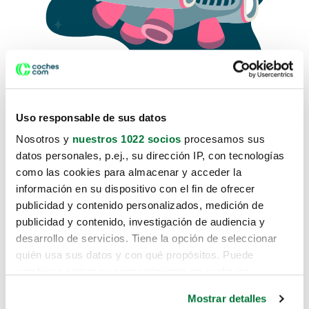
Uso responsable de sus datos
Nosotros y
nuestros 1022 socios
procesamos sus
datos personales, p.ej., su dirección IP, con tecnologías
como las cookies para almacenar y acceder la
Lo sentimos, no sabemos como
información en su dispositivo con el fin de ofrecer
te hemos traido hasta aquí.
publicidad y contenido personalizados, medición de
publicidad y contenido, investigación de audiencia y
desarrollo de servicios. Tiene la opción de seleccionar
Pero puedes encontrar el coche que estás
quién usa sus datos y con qué propósitos. Puede
buscando en alguno de estos enlaces:
cambiar o retirar su consentimiento en cualquier
momento desde la Declaración de cookies o clicando en
Coches nuevos
Mostrar detalles
el Menú de consentimiento.