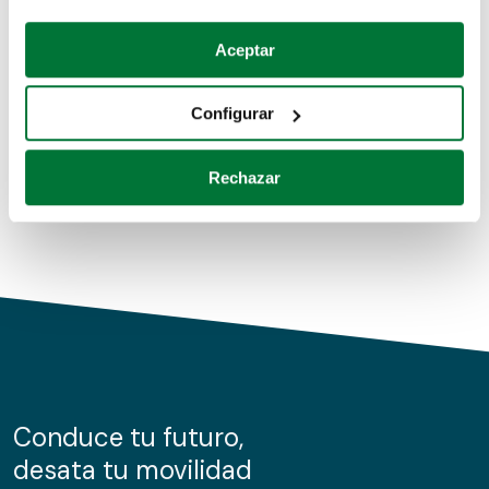
Coches de segunda mano
Si lo permite, también quisiéramos:
Aceptar
Recopilar información sobre su ubicación geográfica
Coches de km0
que puede tener una precisión de varios metros
Configurar
Coches de renting
Identificar su dispositivo analizándolo activamente
para buscar características específicas (huellas
Rechazar
digitales)
Obtenga más información sobre cómo se procesan sus
datos personales y establezca sus preferencias en la
sección de datos
. Puede cambiar o retirar su
consentimiento en cualquier momento en la Declaración
de cookies.
Las cookies de este sitio web se usan para personalizar
el contenido y los anuncios, ofrecer funciones de redes
sociales y analizar el tráfico. Además, compartimos
Conduce tu futuro,
información sobre el uso que haga del sitio web con
desata tu movilidad
nuestros partners de redes sociales, publicidad y análisis