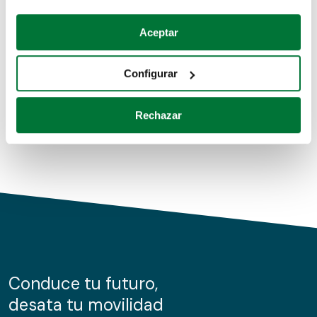
Coches de segunda mano
Si lo permite, también quisiéramos:
Aceptar
Recopilar información sobre su ubicación geográfica
Coches de km0
que puede tener una precisión de varios metros
Configurar
Coches de renting
Identificar su dispositivo analizándolo activamente
para buscar características específicas (huellas
Rechazar
digitales)
Obtenga más información sobre cómo se procesan sus
datos personales y establezca sus preferencias en la
sección de datos
. Puede cambiar o retirar su
consentimiento en cualquier momento en la Declaración
de cookies.
Las cookies de este sitio web se usan para personalizar
el contenido y los anuncios, ofrecer funciones de redes
sociales y analizar el tráfico. Además, compartimos
Conduce tu futuro,
información sobre el uso que haga del sitio web con
desata tu movilidad
nuestros partners de redes sociales, publicidad y análisis