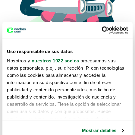
Uso responsable de sus datos
Nosotros y
nuestros 1022 socios
procesamos sus
datos personales, p.ej., su dirección IP, con tecnologías
como las cookies para almacenar y acceder la
Lo sentimos, no sabemos como
información en su dispositivo con el fin de ofrecer
te hemos traido hasta aquí.
publicidad y contenido personalizados, medición de
publicidad y contenido, investigación de audiencia y
desarrollo de servicios. Tiene la opción de seleccionar
Pero puedes encontrar el coche que estás
quién usa sus datos y con qué propósitos. Puede
buscando en alguno de estos enlaces:
cambiar o retirar su consentimiento en cualquier
momento desde la Declaración de cookies o clicando en
Coches nuevos
Mostrar detalles
el Menú de consentimiento.