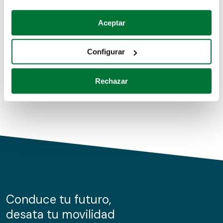
Coches de segunda mano
Si lo permite, también quisiéramos:
Aceptar
Recopilar información sobre su ubicación geográfica
Coches de km0
que puede tener una precisión de varios metros
Configurar
Coches de renting
Identificar su dispositivo analizándolo activamente
para buscar características específicas (huellas
Rechazar
digitales)
Obtenga más información sobre cómo se procesan sus
datos personales y establezca sus preferencias en la
sección de datos
. Puede cambiar o retirar su
consentimiento en cualquier momento en la Declaración
de cookies.
Las cookies de este sitio web se usan para personalizar
el contenido y los anuncios, ofrecer funciones de redes
sociales y analizar el tráfico. Además, compartimos
Conduce tu futuro,
información sobre el uso que haga del sitio web con
desata tu movilidad
nuestros partners de redes sociales, publicidad y análisis