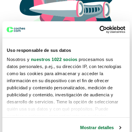
Uso responsable de sus datos
Nosotros y
nuestros 1022 socios
procesamos sus
datos personales, p.ej., su dirección IP, con tecnologías
como las cookies para almacenar y acceder la
Lo sentimos, no sabemos como
información en su dispositivo con el fin de ofrecer
te hemos traido hasta aquí.
publicidad y contenido personalizados, medición de
publicidad y contenido, investigación de audiencia y
desarrollo de servicios. Tiene la opción de seleccionar
Pero puedes encontrar el coche que estás
quién usa sus datos y con qué propósitos. Puede
buscando en alguno de estos enlaces:
cambiar o retirar su consentimiento en cualquier
momento desde la Declaración de cookies o clicando en
Coches nuevos
Mostrar detalles
el Menú de consentimiento.