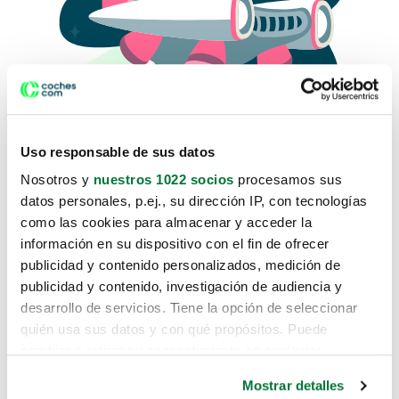
Uso responsable de sus datos
Nosotros y
nuestros 1022 socios
procesamos sus
datos personales, p.ej., su dirección IP, con tecnologías
como las cookies para almacenar y acceder la
Lo sentimos, no sabemos como
información en su dispositivo con el fin de ofrecer
te hemos traido hasta aquí.
publicidad y contenido personalizados, medición de
publicidad y contenido, investigación de audiencia y
desarrollo de servicios. Tiene la opción de seleccionar
Pero puedes encontrar el coche que estás
quién usa sus datos y con qué propósitos. Puede
buscando en alguno de estos enlaces:
cambiar o retirar su consentimiento en cualquier
momento desde la Declaración de cookies o clicando en
Coches nuevos
Mostrar detalles
el Menú de consentimiento.