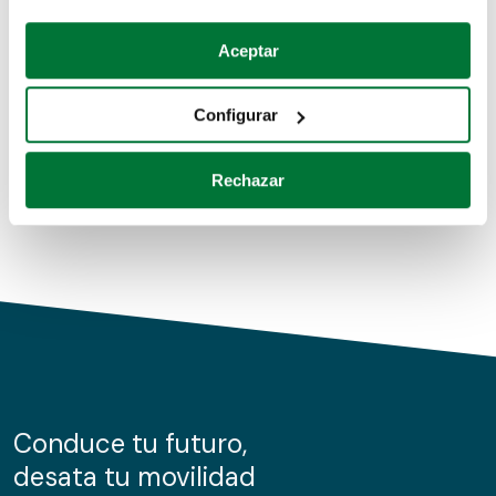
Coches de segunda mano
Si lo permite, también quisiéramos:
Aceptar
Recopilar información sobre su ubicación geográfica
Coches de km0
que puede tener una precisión de varios metros
Configurar
Coches de renting
Identificar su dispositivo analizándolo activamente
para buscar características específicas (huellas
Rechazar
digitales)
Obtenga más información sobre cómo se procesan sus
datos personales y establezca sus preferencias en la
sección de datos
. Puede cambiar o retirar su
consentimiento en cualquier momento en la Declaración
de cookies.
Las cookies de este sitio web se usan para personalizar
el contenido y los anuncios, ofrecer funciones de redes
sociales y analizar el tráfico. Además, compartimos
Conduce tu futuro,
información sobre el uso que haga del sitio web con
desata tu movilidad
nuestros partners de redes sociales, publicidad y análisis