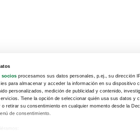
datos
 socios
procesamos sus datos personales, p.ej., su dirección I
es para almacenar y acceder la información en su dispositivo co
nido personalizados, medición de publicidad y contenido, investi
servicios. Tiene la opción de seleccionar quién usa sus datos y 
 o retirar su consentimiento en cualquier momento desde la Dec
Menú de consentimiento.
siéramos:
Aviso protección de datos
 sobre su ubicación geográfica que puede tener una precisión de