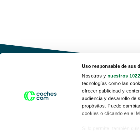
Uso responsable de sus 
Nosotros y
nuestros 1022
tecnologías como las cooki
Conduce tu futuro,
ofrecer publicidad y conte
desata tu movilidad
audiencia y desarrollo de 
propósitos. Puede cambiar
cookies o clicando en el 
Si lo permite, también qui
Acerca de nosotros
Aviso legal
Recopilar información