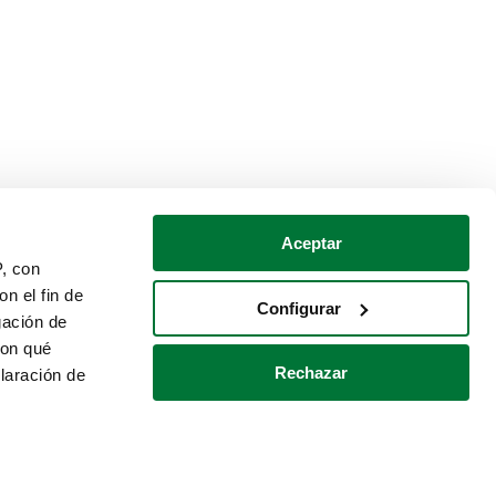
Aceptar
P, con
n el fin de
Configurar
gación de
con qué
Rechazar
laración de
Política de cookies
Contacto
 varios metros