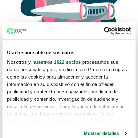
Uso responsable de sus datos
Nosotros y
nuestros 1022 socios
procesamos sus
datos personales, p.ej., su dirección IP, con tecnologías
como las cookies para almacenar y acceder la
Lo sentimos, no sabemos como
información en su dispositivo con el fin de ofrecer
te hemos traido hasta aquí.
publicidad y contenido personalizados, medición de
publicidad y contenido, investigación de audiencia y
desarrollo de servicios. Tiene la opción de seleccionar
Pero puedes encontrar el coche que estás
quién usa sus datos y con qué propósitos. Puede
buscando en alguno de estos enlaces:
cambiar o retirar su consentimiento en cualquier
momento desde la Declaración de cookies o clicando en
Coches nuevos
Mostrar detalles
el Menú de consentimiento.