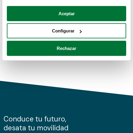
Coches de segunda mano
Si lo permite, también quisiéramos:
Aceptar
Recopilar información sobre su ubicación geográfica
Coches de km0
que puede tener una precisión de varios metros
Configurar
Coches de renting
Identificar su dispositivo analizándolo activamente
para buscar características específicas (huellas
Rechazar
digitales)
Obtenga más información sobre cómo se procesan sus
datos personales y establezca sus preferencias en la
sección de datos
. Puede cambiar o retirar su
consentimiento en cualquier momento en la Declaración
de cookies.
Las cookies de este sitio web se usan para personalizar
el contenido y los anuncios, ofrecer funciones de redes
sociales y analizar el tráfico. Además, compartimos
Conduce tu futuro,
información sobre el uso que haga del sitio web con
desata tu movilidad
nuestros partners de redes sociales, publicidad y análisis