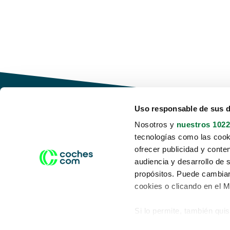
Uso responsable de sus 
Nosotros y
nuestros 1022
tecnologías como las cooki
Conduce tu futuro,
ofrecer publicidad y conte
desata tu movilidad
audiencia y desarrollo de 
propósitos. Puede cambiar
cookies o clicando en el 
Si lo permite, también qui
Acerca de nosotros
Aviso legal
Recopilar información