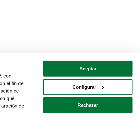
Aceptar
P, con
n el fin de
Configurar
gación de
con qué
Rechazar
laración de
Política de cookies
Contacto
 varios metros