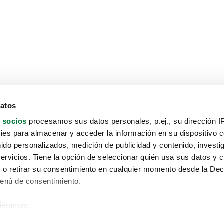
datos
 socios
procesamos sus datos personales, p.ej., su dirección I
es para almacenar y acceder la información en su dispositivo co
nido personalizados, medición de publicidad y contenido, investi
servicios. Tiene la opción de seleccionar quién usa sus datos y 
 o retirar su consentimiento en cualquier momento desde la Dec
Menú de consentimiento.
siéramos:
Aviso protección de datos
 sobre su ubicación geográfica que puede tener una precisión de