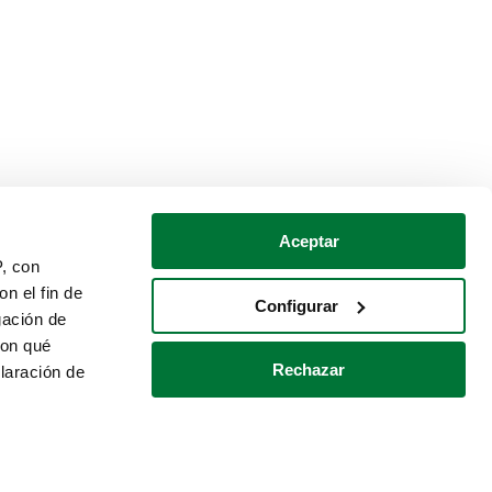
Aceptar
P, con
n el fin de
Configurar
gación de
con qué
Rechazar
laración de
Política de cookies
Contacto
 varios metros