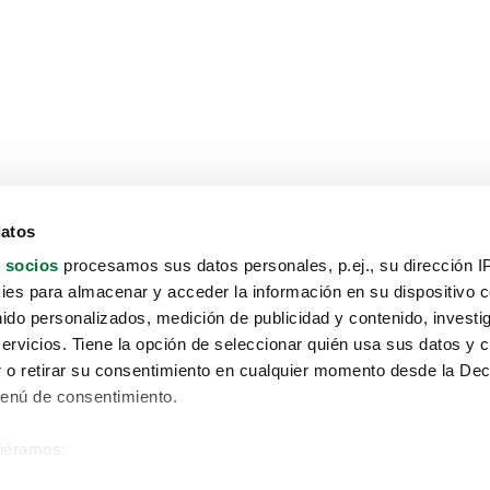
datos
 socios
procesamos sus datos personales, p.ej., su dirección I
es para almacenar y acceder la información en su dispositivo co
nido personalizados, medición de publicidad y contenido, investi
servicios. Tiene la opción de seleccionar quién usa sus datos y 
 o retirar su consentimiento en cualquier momento desde la Dec
Menú de consentimiento.
siéramos:
Aviso protección de datos
 sobre su ubicación geográfica que puede tener una precisión de