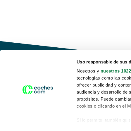
Uso responsable de sus 
Nosotros y
nuestros 1022
tecnologías como las cooki
Conduce tu futuro,
ofrecer publicidad y conte
desata tu movilidad
audiencia y desarrollo de 
propósitos. Puede cambiar
cookies o clicando en el 
Si lo permite, también qui
Acerca de nosotros
Aviso legal
Recopilar información