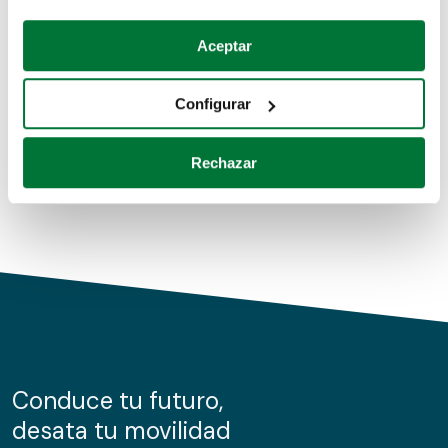
Coches de segunda mano
Si lo permite, también quisiéramos:
Aceptar
Recopilar información sobre su ubicación geográfica
Coches de km0
que puede tener una precisión de varios metros
Configurar
Coches de renting
Identificar su dispositivo analizándolo activamente
para buscar características específicas (huellas
Rechazar
digitales)
Obtenga más información sobre cómo se procesan sus
datos personales y establezca sus preferencias en la
sección de datos
. Puede cambiar o retirar su
consentimiento en cualquier momento en la Declaración
de cookies.
Las cookies de este sitio web se usan para personalizar
el contenido y los anuncios, ofrecer funciones de redes
sociales y analizar el tráfico. Además, compartimos
Conduce tu futuro,
información sobre el uso que haga del sitio web con
desata tu movilidad
nuestros partners de redes sociales, publicidad y análisis