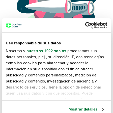
Uso responsable de sus datos
Nosotros y
nuestros 1022 socios
procesamos sus
datos personales, p.ej., su dirección IP, con tecnologías
como las cookies para almacenar y acceder la
Lo sentimos, no sabemos como
información en su dispositivo con el fin de ofrecer
te hemos traido hasta aquí.
publicidad y contenido personalizados, medición de
publicidad y contenido, investigación de audiencia y
desarrollo de servicios. Tiene la opción de seleccionar
Pero puedes encontrar el coche que estás
quién usa sus datos y con qué propósitos. Puede
buscando en alguno de estos enlaces:
cambiar o retirar su consentimiento en cualquier
momento desde la Declaración de cookies o clicando en
Coches nuevos
Mostrar detalles
el Menú de consentimiento.