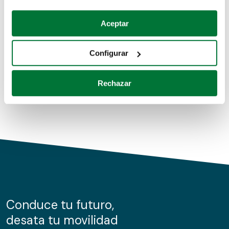
Coches de segunda mano
Si lo permite, también quisiéramos:
Aceptar
Recopilar información sobre su ubicación geográfica
Coches de km0
que puede tener una precisión de varios metros
Configurar
Coches de renting
Identificar su dispositivo analizándolo activamente
para buscar características específicas (huellas
Rechazar
digitales)
Obtenga más información sobre cómo se procesan sus
datos personales y establezca sus preferencias en la
sección de datos
. Puede cambiar o retirar su
consentimiento en cualquier momento en la Declaración
de cookies.
Las cookies de este sitio web se usan para personalizar
el contenido y los anuncios, ofrecer funciones de redes
sociales y analizar el tráfico. Además, compartimos
Conduce tu futuro,
información sobre el uso que haga del sitio web con
desata tu movilidad
nuestros partners de redes sociales, publicidad y análisis