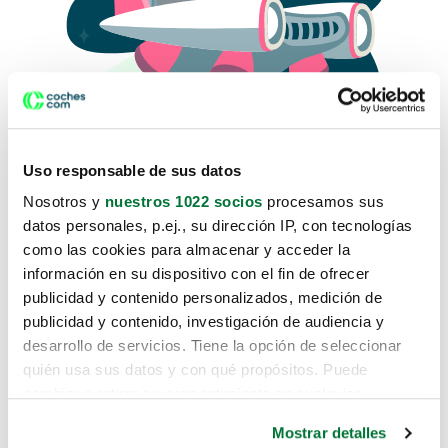
Uso responsable de sus datos
Nosotros y
nuestros 1022 socios
procesamos sus
datos personales, p.ej., su dirección IP, con tecnologías
como las cookies para almacenar y acceder la
Lo sentimos, no sabemos como
información en su dispositivo con el fin de ofrecer
te hemos traido hasta aquí.
publicidad y contenido personalizados, medición de
publicidad y contenido, investigación de audiencia y
desarrollo de servicios. Tiene la opción de seleccionar
Pero puedes encontrar el coche que estás
quién usa sus datos y con qué propósitos. Puede
buscando en alguno de estos enlaces:
cambiar o retirar su consentimiento en cualquier
momento desde la Declaración de cookies o clicando en
Coches nuevos
Mostrar detalles
el Menú de consentimiento.