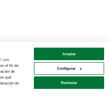
Aceptar
P, con
n el fin de
Configurar
gación de
con qué
Rechazar
laración de
Política de cookies
Contacto
 varios metros