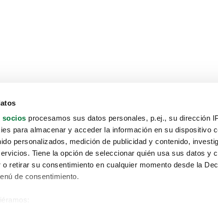
datos
 socios
procesamos sus datos personales, p.ej., su dirección I
es para almacenar y acceder la información en su dispositivo co
nido personalizados, medición de publicidad y contenido, investi
servicios. Tiene la opción de seleccionar quién usa sus datos y 
 o retirar su consentimiento en cualquier momento desde la Dec
Menú de consentimiento.
siéramos:
Aviso protección de datos
 sobre su ubicación geográfica que puede tener una precisión de