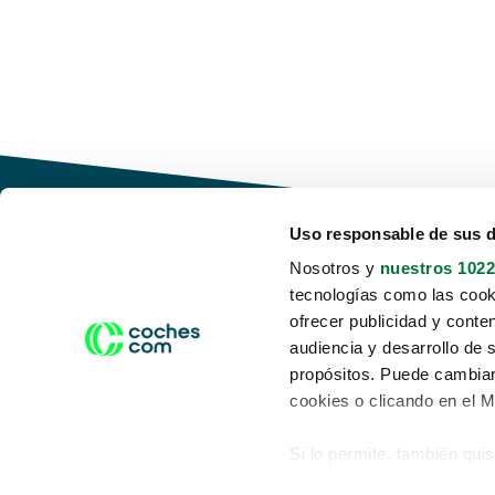
Uso responsable de sus 
Nosotros y
nuestros 1022
tecnologías como las cooki
Conduce tu futuro,
ofrecer publicidad y conte
desata tu movilidad
audiencia y desarrollo de 
propósitos. Puede cambiar
cookies o clicando en el 
Si lo permite, también qui
Acerca de nosotros
Aviso legal
Recopilar información