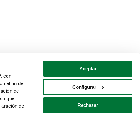
Aceptar
P, con
n el fin de
Configurar
gación de
con qué
Rechazar
laración de
Política de cookies
Contacto
 varios metros