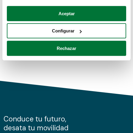
Coches de segunda mano
Si lo permite, también quisiéramos:
Aceptar
Recopilar información sobre su ubicación geográfica
Coches de km0
que puede tener una precisión de varios metros
Configurar
Coches de renting
Identificar su dispositivo analizándolo activamente
para buscar características específicas (huellas
Rechazar
digitales)
Obtenga más información sobre cómo se procesan sus
datos personales y establezca sus preferencias en la
sección de datos
. Puede cambiar o retirar su
consentimiento en cualquier momento en la Declaración
de cookies.
Las cookies de este sitio web se usan para personalizar
el contenido y los anuncios, ofrecer funciones de redes
sociales y analizar el tráfico. Además, compartimos
Conduce tu futuro,
información sobre el uso que haga del sitio web con
desata tu movilidad
nuestros partners de redes sociales, publicidad y análisis