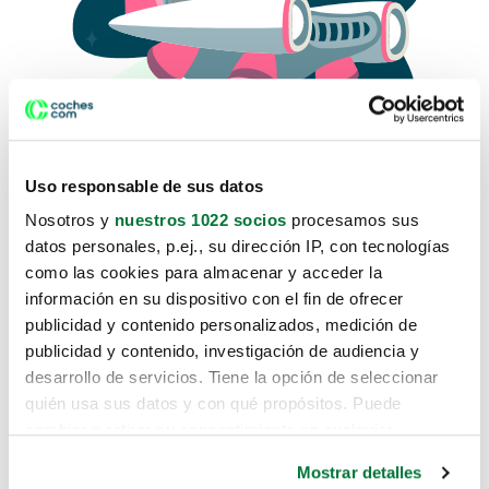
Uso responsable de sus datos
Nosotros y
nuestros 1022 socios
procesamos sus
datos personales, p.ej., su dirección IP, con tecnologías
como las cookies para almacenar y acceder la
Lo sentimos, no sabemos como
información en su dispositivo con el fin de ofrecer
te hemos traido hasta aquí.
publicidad y contenido personalizados, medición de
publicidad y contenido, investigación de audiencia y
desarrollo de servicios. Tiene la opción de seleccionar
Pero puedes encontrar el coche que estás
quién usa sus datos y con qué propósitos. Puede
buscando en alguno de estos enlaces:
cambiar o retirar su consentimiento en cualquier
momento desde la Declaración de cookies o clicando en
Coches nuevos
Mostrar detalles
el Menú de consentimiento.