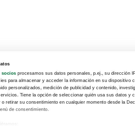
datos
 socios
procesamos sus datos personales, p.ej., su dirección I
es para almacenar y acceder la información en su dispositivo co
nido personalizados, medición de publicidad y contenido, investi
servicios. Tiene la opción de seleccionar quién usa sus datos y 
 o retirar su consentimiento en cualquier momento desde la Dec
Menú de consentimiento.
siéramos:
Aviso protección de datos
 sobre su ubicación geográfica que puede tener una precisión de