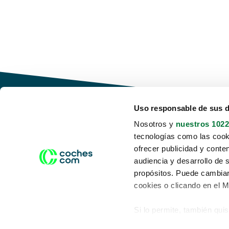
Uso responsable de sus 
Nosotros y
nuestros 1022
tecnologías como las cooki
Conduce tu futuro,
ofrecer publicidad y conte
desata tu movilidad
audiencia y desarrollo de 
propósitos. Puede cambiar
cookies o clicando en el 
Si lo permite, también qui
Acerca de nosotros
Aviso legal
Recopilar información