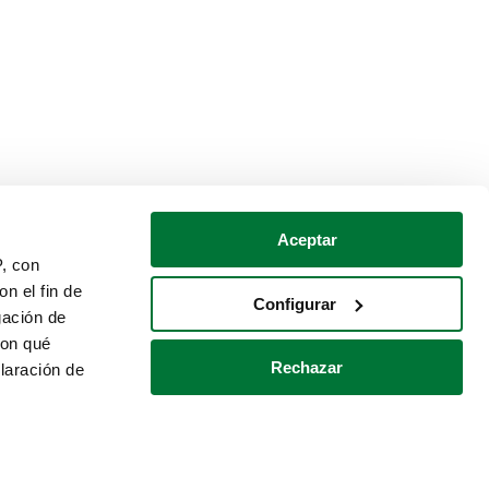
Aceptar
P, con
n el fin de
Configurar
gación de
con qué
Rechazar
laración de
Política de cookies
Contacto
 varios metros