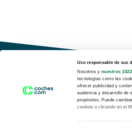
Uso responsable de sus 
Nosotros y
nuestros 1022
tecnologías como las cooki
Conduce tu futuro,
ofrecer publicidad y conte
desata tu movilidad
audiencia y desarrollo de 
propósitos. Puede cambiar
cookies o clicando en el 
Si lo permite, también qui
Acerca de nosotros
Aviso legal
Recopilar información