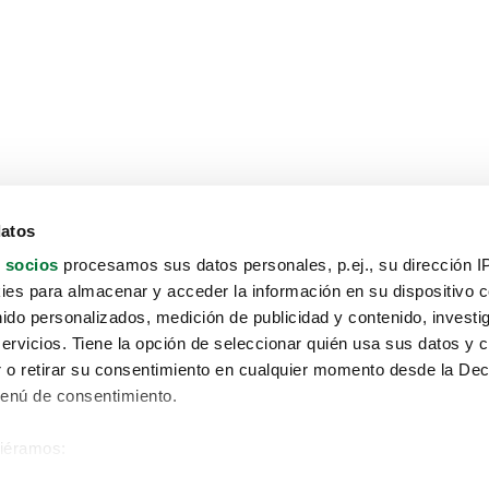
datos
 socios
procesamos sus datos personales, p.ej., su dirección I
es para almacenar y acceder la información en su dispositivo co
nido personalizados, medición de publicidad y contenido, investi
servicios. Tiene la opción de seleccionar quién usa sus datos y 
 o retirar su consentimiento en cualquier momento desde la Dec
Menú de consentimiento.
siéramos:
Aviso protección de datos
 sobre su ubicación geográfica que puede tener una precisión de