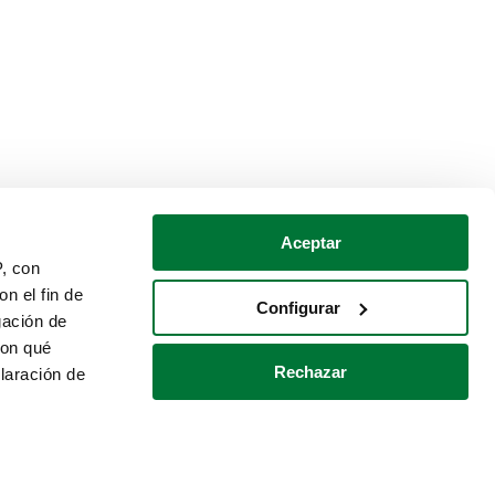
Aceptar
P, con
n el fin de
Configurar
gación de
con qué
Rechazar
laración de
Política de cookies
Contacto
 varios metros