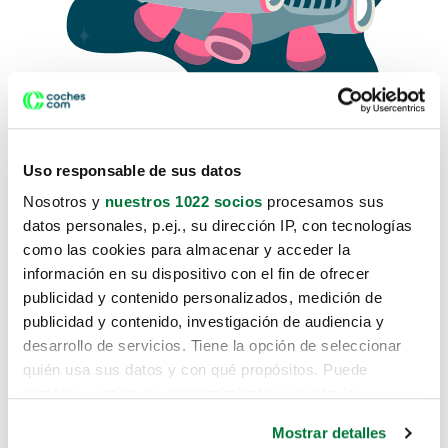
Uso responsable de sus datos
Nosotros y
nuestros 1022 socios
procesamos sus
datos personales, p.ej., su dirección IP, con tecnologías
como las cookies para almacenar y acceder la
Lo sentimos, no sabemos como
información en su dispositivo con el fin de ofrecer
te hemos traido hasta aquí.
publicidad y contenido personalizados, medición de
publicidad y contenido, investigación de audiencia y
desarrollo de servicios. Tiene la opción de seleccionar
Pero puedes encontrar el coche que estás
quién usa sus datos y con qué propósitos. Puede
buscando en alguno de estos enlaces:
cambiar o retirar su consentimiento en cualquier
momento desde la Declaración de cookies o clicando en
Coches nuevos
Mostrar detalles
el Menú de consentimiento.