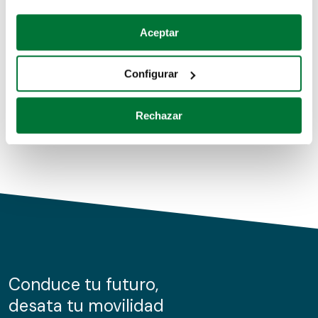
Coches de segunda mano
Si lo permite, también quisiéramos:
Aceptar
Recopilar información sobre su ubicación geográfica
Coches de km0
que puede tener una precisión de varios metros
Configurar
Coches de renting
Identificar su dispositivo analizándolo activamente
para buscar características específicas (huellas
Rechazar
digitales)
Obtenga más información sobre cómo se procesan sus
datos personales y establezca sus preferencias en la
sección de datos
. Puede cambiar o retirar su
consentimiento en cualquier momento en la Declaración
de cookies.
Las cookies de este sitio web se usan para personalizar
el contenido y los anuncios, ofrecer funciones de redes
sociales y analizar el tráfico. Además, compartimos
Conduce tu futuro,
información sobre el uso que haga del sitio web con
desata tu movilidad
nuestros partners de redes sociales, publicidad y análisis