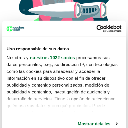
Uso responsable de sus datos
Nosotros y
nuestros 1022 socios
procesamos sus
datos personales, p.ej., su dirección IP, con tecnologías
como las cookies para almacenar y acceder la
Lo sentimos, no sabemos como
información en su dispositivo con el fin de ofrecer
te hemos traido hasta aquí.
publicidad y contenido personalizados, medición de
publicidad y contenido, investigación de audiencia y
desarrollo de servicios. Tiene la opción de seleccionar
Pero puedes encontrar el coche que estás
quién usa sus datos y con qué propósitos. Puede
buscando en alguno de estos enlaces:
cambiar o retirar su consentimiento en cualquier
momento desde la Declaración de cookies o clicando en
Coches nuevos
Mostrar detalles
el Menú de consentimiento.