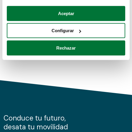
Coches de segunda mano
Si lo permite, también quisiéramos:
Aceptar
Recopilar información sobre su ubicación geográfica
Coches de km0
que puede tener una precisión de varios metros
Configurar
Coches de renting
Identificar su dispositivo analizándolo activamente
para buscar características específicas (huellas
Rechazar
digitales)
Obtenga más información sobre cómo se procesan sus
datos personales y establezca sus preferencias en la
sección de datos
. Puede cambiar o retirar su
consentimiento en cualquier momento en la Declaración
de cookies.
Las cookies de este sitio web se usan para personalizar
el contenido y los anuncios, ofrecer funciones de redes
sociales y analizar el tráfico. Además, compartimos
Conduce tu futuro,
información sobre el uso que haga del sitio web con
desata tu movilidad
nuestros partners de redes sociales, publicidad y análisis