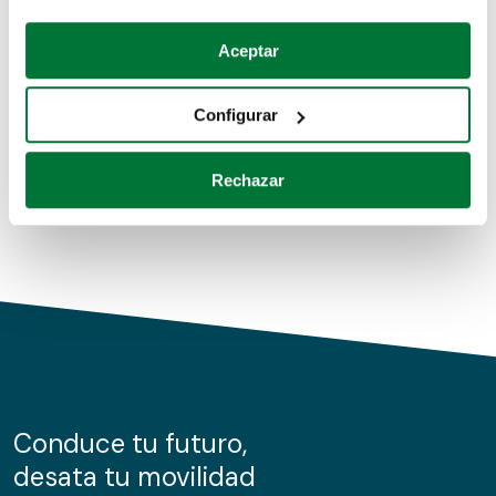
Coches de segunda mano
Si lo permite, también quisiéramos:
Aceptar
Recopilar información sobre su ubicación geográfica
Coches de km0
que puede tener una precisión de varios metros
Configurar
Coches de renting
Identificar su dispositivo analizándolo activamente
para buscar características específicas (huellas
Rechazar
digitales)
Obtenga más información sobre cómo se procesan sus
datos personales y establezca sus preferencias en la
sección de datos
. Puede cambiar o retirar su
consentimiento en cualquier momento en la Declaración
de cookies.
Las cookies de este sitio web se usan para personalizar
el contenido y los anuncios, ofrecer funciones de redes
sociales y analizar el tráfico. Además, compartimos
Conduce tu futuro,
información sobre el uso que haga del sitio web con
desata tu movilidad
nuestros partners de redes sociales, publicidad y análisis