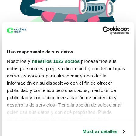
Uso responsable de sus datos
Nosotros y
nuestros 1022 socios
procesamos sus
datos personales, p.ej., su dirección IP, con tecnologías
como las cookies para almacenar y acceder la
Lo sentimos, no sabemos como
información en su dispositivo con el fin de ofrecer
te hemos traido hasta aquí.
publicidad y contenido personalizados, medición de
publicidad y contenido, investigación de audiencia y
desarrollo de servicios. Tiene la opción de seleccionar
Pero puedes encontrar el coche que estás
quién usa sus datos y con qué propósitos. Puede
buscando en alguno de estos enlaces:
cambiar o retirar su consentimiento en cualquier
momento desde la Declaración de cookies o clicando en
Coches nuevos
Mostrar detalles
el Menú de consentimiento.