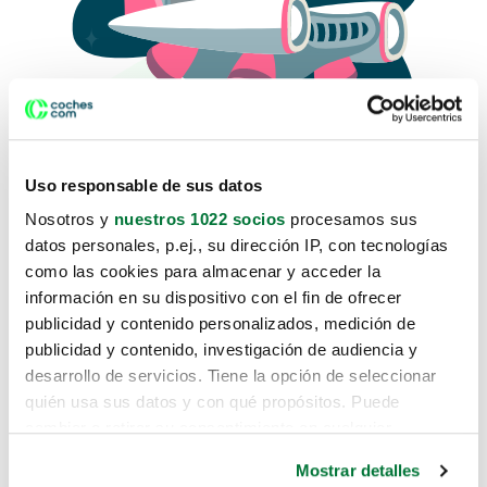
Uso responsable de sus datos
Nosotros y
nuestros 1022 socios
procesamos sus
datos personales, p.ej., su dirección IP, con tecnologías
como las cookies para almacenar y acceder la
Lo sentimos, no sabemos como
información en su dispositivo con el fin de ofrecer
te hemos traido hasta aquí.
publicidad y contenido personalizados, medición de
publicidad y contenido, investigación de audiencia y
desarrollo de servicios. Tiene la opción de seleccionar
Pero puedes encontrar el coche que estás
quién usa sus datos y con qué propósitos. Puede
buscando en alguno de estos enlaces:
cambiar o retirar su consentimiento en cualquier
momento desde la Declaración de cookies o clicando en
Coches nuevos
Mostrar detalles
el Menú de consentimiento.