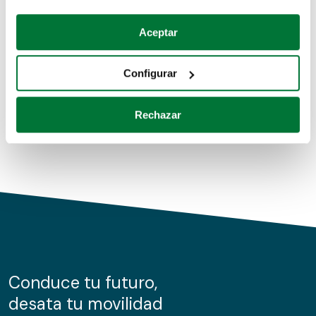
Coches de segunda mano
Si lo permite, también quisiéramos:
Aceptar
Recopilar información sobre su ubicación geográfica
Coches de km0
que puede tener una precisión de varios metros
Configurar
Coches de renting
Identificar su dispositivo analizándolo activamente
para buscar características específicas (huellas
Rechazar
digitales)
Obtenga más información sobre cómo se procesan sus
datos personales y establezca sus preferencias en la
sección de datos
. Puede cambiar o retirar su
consentimiento en cualquier momento en la Declaración
de cookies.
Las cookies de este sitio web se usan para personalizar
el contenido y los anuncios, ofrecer funciones de redes
sociales y analizar el tráfico. Además, compartimos
Conduce tu futuro,
información sobre el uso que haga del sitio web con
desata tu movilidad
nuestros partners de redes sociales, publicidad y análisis