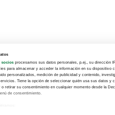
datos
 socios
procesamos sus datos personales, p.ej., su dirección I
es para almacenar y acceder la información en su dispositivo co
nido personalizados, medición de publicidad y contenido, investi
servicios. Tiene la opción de seleccionar quién usa sus datos y 
 o retirar su consentimiento en cualquier momento desde la Dec
Menú de consentimiento.
siéramos:
Aviso protección de datos
 sobre su ubicación geográfica que puede tener una precisión de