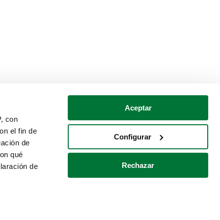
Aceptar
P, con
n el fin de
Configurar
gación de
con qué
Rechazar
laración de
Política de cookies
Contacto
 varios metros