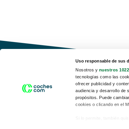
Uso responsable de sus 
Nosotros y
nuestros 1022
tecnologías como las cooki
Conduce tu futuro,
ofrecer publicidad y conte
desata tu movilidad
audiencia y desarrollo de 
propósitos. Puede cambiar
cookies o clicando en el 
Si lo permite, también qui
Acerca de nosotros
Aviso legal
Recopilar información