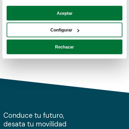
Coches de segunda mano
Si lo permite, también quisiéramos:
Aceptar
Recopilar información sobre su ubicación geográfica
Coches de km0
que puede tener una precisión de varios metros
Configurar
Coches de renting
Identificar su dispositivo analizándolo activamente
para buscar características específicas (huellas
Rechazar
digitales)
Obtenga más información sobre cómo se procesan sus
datos personales y establezca sus preferencias en la
sección de datos
. Puede cambiar o retirar su
consentimiento en cualquier momento en la Declaración
de cookies.
Las cookies de este sitio web se usan para personalizar
el contenido y los anuncios, ofrecer funciones de redes
sociales y analizar el tráfico. Además, compartimos
Conduce tu futuro,
información sobre el uso que haga del sitio web con
desata tu movilidad
nuestros partners de redes sociales, publicidad y análisis