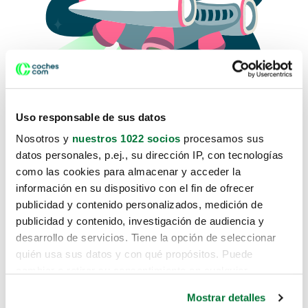
Uso responsable de sus datos
Nosotros y
nuestros 1022 socios
procesamos sus
datos personales, p.ej., su dirección IP, con tecnologías
como las cookies para almacenar y acceder la
Lo sentimos, no sabemos como
información en su dispositivo con el fin de ofrecer
te hemos traido hasta aquí.
publicidad y contenido personalizados, medición de
publicidad y contenido, investigación de audiencia y
desarrollo de servicios. Tiene la opción de seleccionar
Pero puedes encontrar el coche que estás
quién usa sus datos y con qué propósitos. Puede
buscando en alguno de estos enlaces:
cambiar o retirar su consentimiento en cualquier
momento desde la Declaración de cookies o clicando en
Coches nuevos
Mostrar detalles
el Menú de consentimiento.