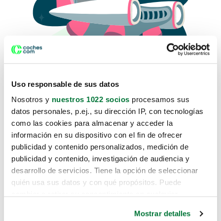
Uso responsable de sus datos
Nosotros y
nuestros 1022 socios
procesamos sus
datos personales, p.ej., su dirección IP, con tecnologías
como las cookies para almacenar y acceder la
Lo sentimos, no sabemos como
información en su dispositivo con el fin de ofrecer
te hemos traido hasta aquí.
publicidad y contenido personalizados, medición de
publicidad y contenido, investigación de audiencia y
desarrollo de servicios. Tiene la opción de seleccionar
Pero puedes encontrar el coche que estás
quién usa sus datos y con qué propósitos. Puede
buscando en alguno de estos enlaces:
cambiar o retirar su consentimiento en cualquier
momento desde la Declaración de cookies o clicando en
Coches nuevos
Mostrar detalles
el Menú de consentimiento.