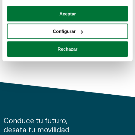
Coches de segunda mano
Si lo permite, también quisiéramos:
Aceptar
Recopilar información sobre su ubicación geográfica
Coches de km0
que puede tener una precisión de varios metros
Configurar
Coches de renting
Identificar su dispositivo analizándolo activamente
para buscar características específicas (huellas
Rechazar
digitales)
Obtenga más información sobre cómo se procesan sus
datos personales y establezca sus preferencias en la
sección de datos
. Puede cambiar o retirar su
consentimiento en cualquier momento en la Declaración
de cookies.
Las cookies de este sitio web se usan para personalizar
el contenido y los anuncios, ofrecer funciones de redes
sociales y analizar el tráfico. Además, compartimos
Conduce tu futuro,
información sobre el uso que haga del sitio web con
desata tu movilidad
nuestros partners de redes sociales, publicidad y análisis