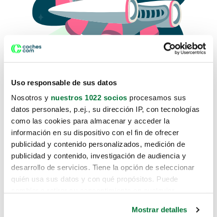
Uso responsable de sus datos
Nosotros y
nuestros 1022 socios
procesamos sus
datos personales, p.ej., su dirección IP, con tecnologías
como las cookies para almacenar y acceder la
Lo sentimos, no sabemos como
información en su dispositivo con el fin de ofrecer
te hemos traido hasta aquí.
publicidad y contenido personalizados, medición de
publicidad y contenido, investigación de audiencia y
desarrollo de servicios. Tiene la opción de seleccionar
Pero puedes encontrar el coche que estás
quién usa sus datos y con qué propósitos. Puede
buscando en alguno de estos enlaces:
cambiar o retirar su consentimiento en cualquier
momento desde la Declaración de cookies o clicando en
Coches nuevos
Mostrar detalles
el Menú de consentimiento.