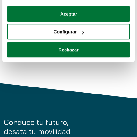
Coches de segunda mano
Si lo permite, también quisiéramos:
Aceptar
Recopilar información sobre su ubicación geográfica
Coches de km0
que puede tener una precisión de varios metros
Configurar
Coches de renting
Identificar su dispositivo analizándolo activamente
para buscar características específicas (huellas
Rechazar
digitales)
Obtenga más información sobre cómo se procesan sus
datos personales y establezca sus preferencias en la
sección de datos
. Puede cambiar o retirar su
consentimiento en cualquier momento en la Declaración
de cookies.
Las cookies de este sitio web se usan para personalizar
el contenido y los anuncios, ofrecer funciones de redes
sociales y analizar el tráfico. Además, compartimos
Conduce tu futuro,
información sobre el uso que haga del sitio web con
desata tu movilidad
nuestros partners de redes sociales, publicidad y análisis