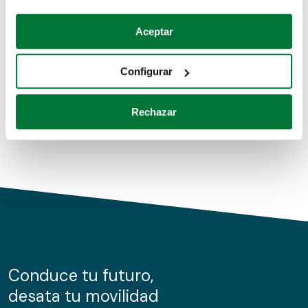
Coches de segunda mano
Si lo permite, también quisiéramos:
Aceptar
Recopilar información sobre su ubicación geográfica
Coches de km0
que puede tener una precisión de varios metros
Configurar
Coches de renting
Identificar su dispositivo analizándolo activamente
para buscar características específicas (huellas
Rechazar
digitales)
Obtenga más información sobre cómo se procesan sus
datos personales y establezca sus preferencias en la
sección de datos
. Puede cambiar o retirar su
consentimiento en cualquier momento en la Declaración
de cookies.
Las cookies de este sitio web se usan para personalizar
el contenido y los anuncios, ofrecer funciones de redes
sociales y analizar el tráfico. Además, compartimos
Conduce tu futuro,
información sobre el uso que haga del sitio web con
desata tu movilidad
nuestros partners de redes sociales, publicidad y análisis