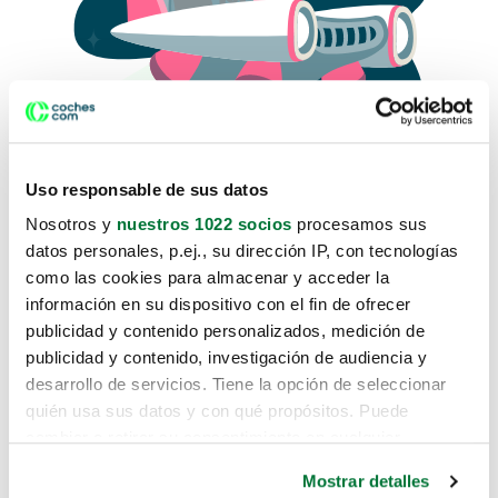
Uso responsable de sus datos
Nosotros y
nuestros 1022 socios
procesamos sus
datos personales, p.ej., su dirección IP, con tecnologías
como las cookies para almacenar y acceder la
Lo sentimos, no sabemos como
información en su dispositivo con el fin de ofrecer
te hemos traido hasta aquí.
publicidad y contenido personalizados, medición de
publicidad y contenido, investigación de audiencia y
desarrollo de servicios. Tiene la opción de seleccionar
Pero puedes encontrar el coche que estás
quién usa sus datos y con qué propósitos. Puede
buscando en alguno de estos enlaces:
cambiar o retirar su consentimiento en cualquier
momento desde la Declaración de cookies o clicando en
Coches nuevos
Mostrar detalles
el Menú de consentimiento.