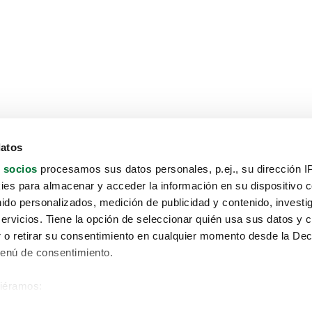
datos
 socios
procesamos sus datos personales, p.ej., su dirección I
es para almacenar y acceder la información en su dispositivo co
nido personalizados, medición de publicidad y contenido, investi
servicios. Tiene la opción de seleccionar quién usa sus datos y 
 o retirar su consentimiento en cualquier momento desde la Dec
Menú de consentimiento.
siéramos:
Aviso protección de datos
 sobre su ubicación geográfica que puede tener una precisión de