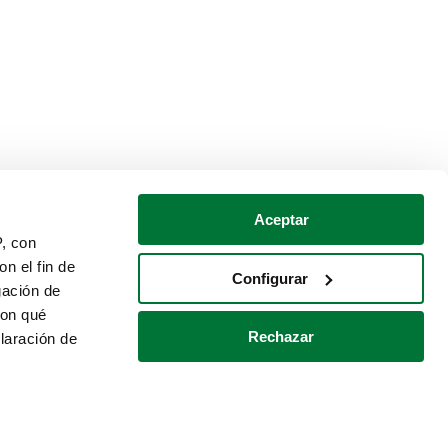
Aceptar
P, con
n el fin de
Configurar
gación de
con qué
Rechazar
laración de
Política de cookies
Contacto
 varios metros