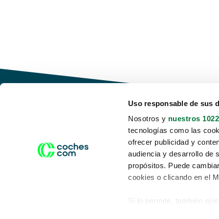
Uso responsable de sus 
Nosotros y
nuestros 1022
tecnologías como las cooki
Conduce tu futuro,
ofrecer publicidad y conte
desata tu movilidad
audiencia y desarrollo de 
propósitos. Puede cambiar
cookies o clicando en el 
Si lo permite, también qui
Acerca de nosotros
Aviso legal
Recopilar información